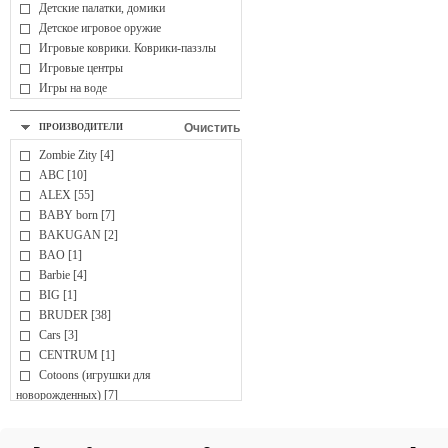
Детские палатки, домики
Детское игровое оружие
Игровые коврики. Коврики-паззлы
Игровые центры
Игры на воде
Мыльные пузыри
Мячи
Очистить
ПРОИЗВОДИТЕЛИ
ДЕТСКОЕ ТВОРЧЕСТВО
Zombie Zity [4]
Аппликация, коллаж
ABC [10]
Вышивка
ALEX [55]
Гипс, глина, гончарные изделия
BABY born [7]
Детские парты, доски для рисования,
BAKUGAN [2]
мольберты
BAO [1]
Лепка, пластилин
Barbie [4]
Наборы для творчества
BIG [1]
Наклейки
BRUDER [38]
Оригами
Cars [3]
Раскраски, раскраски по номерам
CENTRUM [1]
Рисование
Cotoons (игрушки для
Украшения для девочек
новорожденных) [7]
ИГРОВЫЕ КОМПЛЕКСЫ
CubicFun [12]
Активные центры
Cutie Pops [2]
Горки