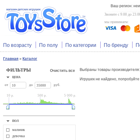
Ваш регион: не
Звоните с 9.00 до 23.0
мы принимаем:
По возрасту
По полу
По категории
По бренду
П
Главная
»
Каталог
ФИЛЬТРЫ
Выбраны товары производителя
Очистить все
ЦЕНА
Игрушек не найдено, попробуйт
от
до
руб.
10 р.
500 р.
5 000 р.
ПОЛ
мальчик
девочка