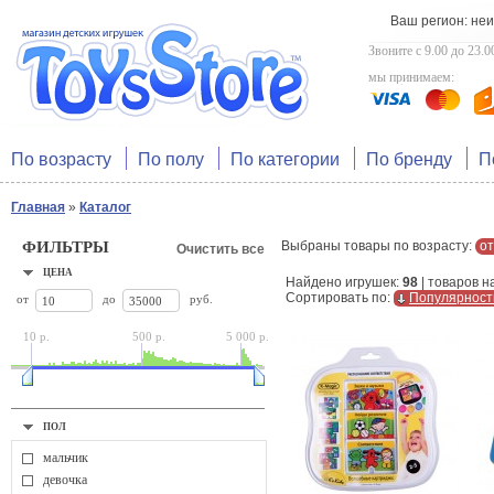
Ваш регион: не
Звоните с 9.00 до 23.0
мы принимаем:
По возрасту
По полу
По категории
По бренду
П
Главная
»
Каталог
ФИЛЬТРЫ
Выбраны товары по возрасту:
от
Очистить все
ЦЕНА
Найдено игрушек:
98
| товаров н
Сортировать по:
Популярност
от
до
руб.
10 р.
500 р.
5 000 р.
ПОЛ
мальчик
девочка