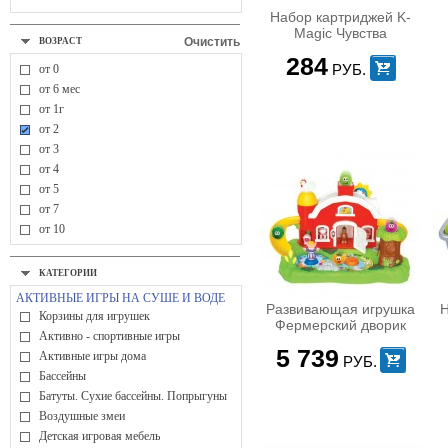
Набор картриджей K-
Magic Чувства
Очистить
ВОЗРАСТ
284
РУБ.
от 0
от 6 мес
от 1г
от 2
от 3
от 4
от 5
от 7
от 10
КАТЕГОРИИ
АКТИВНЫЕ ИГРЫ НА СУШЕ И ВОДЕ
Развивающая игрушка
Н
Корзины для игрушек
Фермерский дворик
Активно - спортивные игры
5 739
Активные игры дома
РУБ.
Бассейны
Батуты. Сухие бассейны. Попрыгуны
Воздушные змеи
Детская игровая мебель