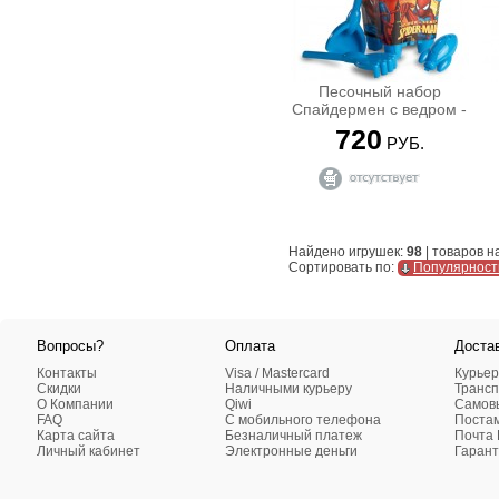
Кукла Пинипон ( Pinypon )
Кукла Роксана
Кукла Штеффи
Куклы BRATZ
Песочный набор
Спайдермен с ведром -
Куклы BRATZILLAZ (Братзиллаз)
крепостью
Куклы Baby Annabell
720
РУБ.
Куклы Baby Born
Куклы Barbie
Куклы CHOU CHOU
Куклы Lalaloopsy / Bitty Buttons
Куклы Llorens (Лоренс)
Найдено игрушек:
98
| товаров н
Куклы MADAME ALEXANDER
Сортировать по:
Популярност
(Мадам Александэр)
Куклы Moxie
Куклы Munecas Antonio Juan (Мунекас
Вопросы?
Оплата
Доста
Антонио Хуан)
Контакты
Visa / Mastercard
Курьер
Куклы RAUBER
Скидки
Наличными курьеру
Трансп
Куклы разные
О Компании
Qiwi
Самовы
FAQ
C мобильного телефона
Поста
Куклы-персонажи Disney
Карта сайта
Безналичный платеж
Почта 
Пупсы
Личный кабинет
Электронные деньги
Гарант
МАШИНКИ, ТРАНСПОРТ, ТЕХНИКА
Аксессуары для машин