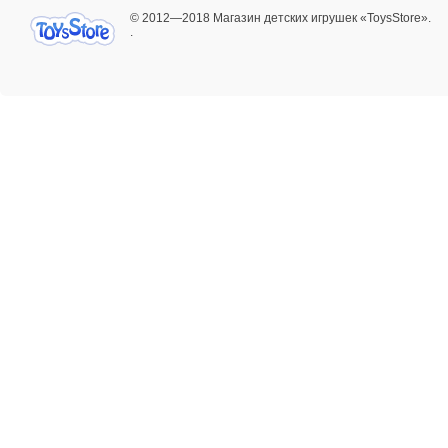
Городской транспорт
© 2012—2018 Магазин детских игрушек «ToysStore».
Дорожные знаки
.
Железная дорога
Игровые наборы: гонки, треки,
парковки
Игрушечные машинки для детей
Коллекционные модели машин
Коллекционные модели мотоциклов
Комбайны, трактора
Корабли, катера и яхты игрушечные
Машинки Нано Спид (Nano Speed)
Машинки гоночные. Внедорожники
Пожарные машины,
автокраны,бетономешалки
Полицейская техника для детей
Самолеты, вертолёты
Самосвалы, грузовики, прицепы,
экскаваторы, погрузчики
Сборные модели
Строительная техника
МЯГКИЕ ИГРУШКИ
Брелки
Герои мультфильмов