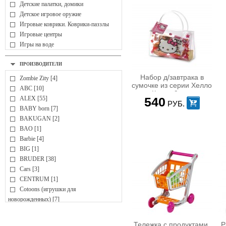
Детские палатки, домики
Детское игровое оружие
Игровые коврики. Коврики-паззлы
Игровые центры
Игры на воде
Мыльные пузыри
Мячи
ПРОИЗВОДИТЕЛИ
ДЕТСКОЕ ТВОРЧЕСТВО
Набор д/завтрака в
Zombie Zity [4]
Аппликация, коллаж
сумочке из серии Хелло
ABC [10]
Вышивка
Китти, 9 пр.,
ALEX [55]
540
32,2*22,2*18,5 см, 1/6
Гипс, глина, гончарные изделия
РУБ.
BABY born [7]
Детские парты, доски для рисования,
BAKUGAN [2]
мольберты
BAO [1]
Лепка, пластилин
Barbie [4]
Наборы для творчества
BIG [1]
Наклейки
BRUDER [38]
Оригами
Cars [3]
Раскраски, раскраски по номерам
CENTRUM [1]
Рисование
Cotoons (игрушки для
Украшения для девочек
новорожденных) [7]
ИГРОВЫЕ КОМПЛЕКСЫ
CubicFun [12]
Активные центры
Cutie Pops [2]
Горки
Тележка с продуктами,
Р