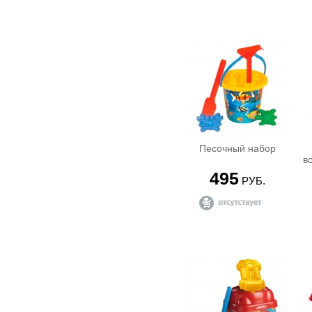
LEGO Technic ( Техника )
LEGO Настольные игры
Детские конструкторы
Игровые наборы, конструкторы
PLAYMOBIL
Конструктор BANBAO
Конструктор мягкий
Конструкторы Mega Bloks
Конструкторы Zoob
Магнитный конструктор
Металлические конструкторы
Песочный набор
КУКЛЫ
в
Аксессуары для кукол
495
РУБ.
Интерактивные куклы
Коляски, кроватки для кукол
Кукла LIV
Кукла Pop Pixie
Кукла Sonya ( Соня )
Кукла Винкс ( Winks )
Кукла Еви
Кукла Маделина
Кукла Ненуко ( Nenuko )
Кукла Нэнси ( Nancy)