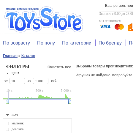
Ваш регион: не
Звоните с 9.00 до 23.0
мы принимаем:
По возрасту
По полу
По категории
По бренду
П
Главная
»
Каталог
ФИЛЬТРЫ
Выбраны товары производителя
Очистить все
ЦЕНА
Игрушек не найдено, попробуйт
от
до
руб.
10 р.
500 р.
5 000 р.
ПОЛ
мальчик
девочка