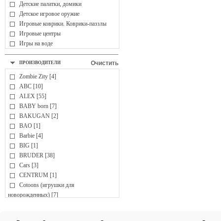
Детские палатки, домики
Детское игровое оружие
Игровые коврики. Коврики-паззлы
Игровые центры
Игры на воде
Мыльные пузыри
Мячи
Очистить
ПРОИЗВОДИТЕЛИ
ДЕТСКОЕ ТВОРЧЕСТВО
Zombie Zity [4]
Аппликация, коллаж
ABC [10]
Вышивка
ALEX [55]
Гипс, глина, гончарные изделия
BABY born [7]
Детские парты, доски для рисования,
BAKUGAN [2]
мольберты
BAO [1]
Лепка, пластилин
Barbie [4]
Наборы для творчества
BIG [1]
Наклейки
BRUDER [38]
Оригами
Cars [3]
Раскраски, раскраски по номерам
CENTRUM [1]
Рисование
Cotoons (игрушки для
Украшения для девочек
новорожденных) [7]
ИГРОВЫЕ КОМПЛЕКСЫ
CubicFun [12]
Активные центры
Cutie Pops [2]
Горки