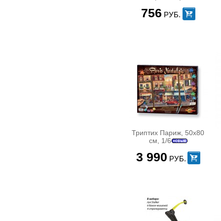
Обучающие платформы
SONYA [1]
756
Пигис - Милашки (Teacups piggies)
РУБ.
Spiderman [2]
Робо Рыбки
SPYNET [1]
ФАРБИ (FURBY)
Squinkies [1]
Хомячки Жу-Жу ( Zhu-Zhu Pets )
Steffi Love [32]
КОНСТРУКТОРЫ
Superplay [1]
KRE-O Конктрукторы КРЕ-О
Tactic Games [2]
LEGO
TAF TOYS [3]
LEGO Cars ( Тачки )
Tiny Love [24]
LEGO Chima (легенды Чимы)
TOMY [1]
LEGO City ( Город )
Toy Story лицензия [24]
LEGO Creator
UNICO plus [33]
LEGO Dino ( Динозавры )
Vroom Planet [5]
LEGO Duplo
Триптих Париж, 50х80
Welly [71]
LEGO Friends ( Друзья )
см, 1/6
WINX [1]
LEGO Hero Factory
WORX TOYS [1]
3 990
LEGO Heroica
РУБ.
Zapf [1]
LEGO Mindstorms ( Робот )
Zapf Creation [1]
LEGO Minifigures ( Мини фигурки )
zip [1]
LEGO Monster Fighters
ZURU [18]
LEGO Ninjago
БрикНик [1]
LEGO Racers ( Гонщики )
Черепашки-Ниндзя (TMNT) [5]
LEGO Star Wars ( Звездные Войны )