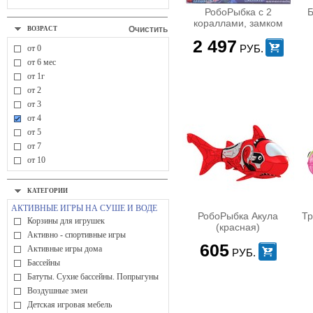
РобоРыбка с 2
Б
кораллами, замком
Очистить
ВОЗРАСТ
иаквариумом
2 497
РУБ.
от 0
от 6 мес
от 1г
от 2
от 3
от 4
от 5
от 7
от 10
КАТЕГОРИИ
АКТИВНЫЕ ИГРЫ НА СУШЕ И ВОДЕ
РобоРыбка Акула
Тр
Корзины для игрушек
(красная)
Активно - спортивные игры
605
Активные игры дома
РУБ.
Бассейны
Батуты. Сухие бассейны. Попрыгуны
Воздушные змеи
Детская игровая мебель