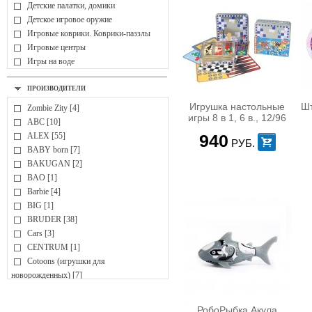
Детские палатки, домики
Детское игровое оружие
Игровые коврики. Коврики-паззлы
Игровые центры
Игры на воде
Мыльные пузыри
Мячи
ПРОИЗВОДИТЕЛИ
ДЕТСКОЕ ТВОРЧЕСТВО
Игрушка настольные
Ш
Zombie Zity [4]
Аппликация, коллаж
игры 8 в 1, 6 в., 12/96
ABC [10]
Вышивка
ALEX [55]
940
Гипс, глина, гончарные изделия
РУБ.
BABY born [7]
Детские парты, доски для рисования,
BAKUGAN [2]
мольберты
BAO [1]
Лепка, пластилин
Barbie [4]
Наборы для творчества
BIG [1]
Наклейки
BRUDER [38]
Оригами
Cars [3]
Раскраски, раскраски по номерам
CENTRUM [1]
Рисование
Cotoons (игрушки для
Украшения для девочек
новорожденных) [7]
ИГРОВЫЕ КОМПЛЕКСЫ
CubicFun [12]
Активные центры
Cutie Pops [2]
Горки
РобоРыбка Акула