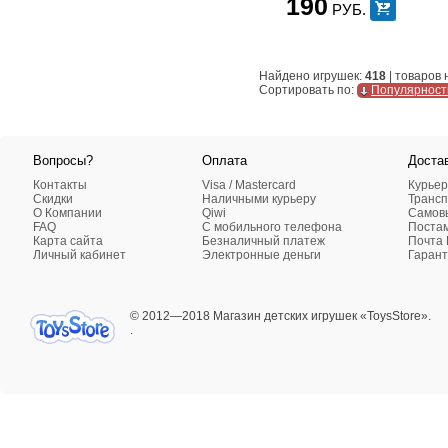
190
РУБ.
Кукла Пинипон ( Pinypon )
Кукла Роксана
Кукла Штеффи
Найдено игрушек:
418
| товаров
Куклы BRATZ
Сортировать по:
Популярност
Куклы BRATZILLAZ (Братзиллаз)
Куклы Baby Annabell
Куклы Baby Born
Куклы Barbie
Вопросы?
Оплата
Доста
Куклы CHOU CHOU
Контакты
Visa / Mastercard
Курьер
Куклы Lalaloopsy / Bitty Buttons
Скидки
Наличными курьеру
Трансп
О Компании
Qiwi
Самовы
Куклы Llorens (Лоренс)
FAQ
C мобильного телефона
Поста
Куклы MADAME ALEXANDER
Карта сайта
Безналичный платеж
Почта 
Личный кабинет
Электронные деньги
Гарант
(Мадам Александэр)
Куклы Moxie
Куклы Munecas Antonio Juan (Мунекас
© 2012—2018 Магазин детских игрушек «ToysStore».
Антонио Хуан)
.
Куклы RAUBER
Куклы разные
Куклы-персонажи Disney
Пупсы
МАШИНКИ, ТРАНСПОРТ, ТЕХНИКА
Аксессуары для машин