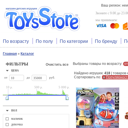
Ваш регион: не
Звоните с 9.00 до 23.0
мы принимаем:
По возрасту
По полу
По категории
По бренду
П
Главная
»
Каталог
ФИЛЬТРЫ
Выбраны товары по возрасту:
от
Очистить все
ЦЕНА
Найдено игрушек:
418
| товаров
Сортировать по:
Популярност
от
до
руб.
10 р.
500 р.
5 000 р.
ПОЛ
мальчик
девочка