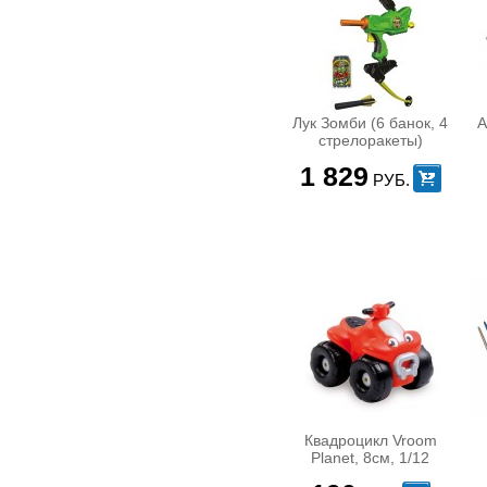
LEGO Technic ( Техника )
LEGO Настольные игры
Детские конструкторы
Игровые наборы, конструкторы
PLAYMOBIL
Конструктор BANBAO
Лук Зомби (6 банок, 4
А
стрелоракеты)
Конструктор мягкий
Конструкторы Mega Bloks
1 829
РУБ.
Конструкторы Zoob
Магнитный конструктор
Металлические конструкторы
КУКЛЫ
Аксессуары для кукол
Интерактивные куклы
Коляски, кроватки для кукол
Кукла LIV
Кукла Pop Pixie
Кукла Sonya ( Соня )
Кукла Винкс ( Winks )
Кукла Еви
Квадроцикл Vroom
Кукла Маделина
Planet, 8см, 1/12
Кукла Ненуко ( Nenuko )
Кукла Нэнси ( Nancy)