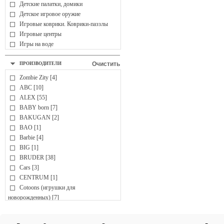
Детские палатки, домики
Детское игровое оружие
Игровые коврики. Коврики-паззлы
Игровые центры
Игры на воде
Мыльные пузыри
Мячи
Очистить
ПРОИЗВОДИТЕЛИ
ДЕТСКОЕ ТВОРЧЕСТВО
Zombie Zity [4]
Аппликация, коллаж
ABC [10]
Вышивка
ALEX [55]
Гипс, глина, гончарные изделия
BABY born [7]
Детские парты, доски для рисования,
BAKUGAN [2]
мольберты
BAO [1]
Лепка, пластилин
Barbie [4]
Наборы для творчества
BIG [1]
Наклейки
BRUDER [38]
Оригами
Cars [3]
Раскраски, раскраски по номерам
CENTRUM [1]
Рисование
Cotoons (игрушки для
Украшения для девочек
новорожденных) [7]
ИГРОВЫЕ КОМПЛЕКСЫ
CubicFun [12]
Активные центры
Cutie Pops [2]
Горки