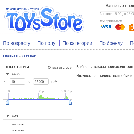
Ваш регион: не
Звоните с 9.00 до 23.0
мы принимаем:
По возрасту
По полу
По категории
По бренду
П
Главная
»
Каталог
ФИЛЬТРЫ
Выбраны товары производителя
Очистить все
ЦЕНА
Игрушек не найдено, попробуйт
от
до
руб.
10 р.
500 р.
5 000 р.
ПОЛ
мальчик
девочка