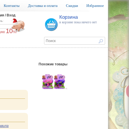
Контакты
Доставка и оплата
Скидки
Избранное
ия / Вход
Корзина
ль:
в корзине пока ничего нет
10
ацию
%!
Похожие товары
авила