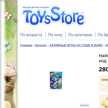
По возрасту
По полу
По категории
По б
Главная
»
Каталог
»
АКТИВНЫЕ ИГРЫ НА СУШЕ И ВОДЕ
»
Д
Наб
код
28