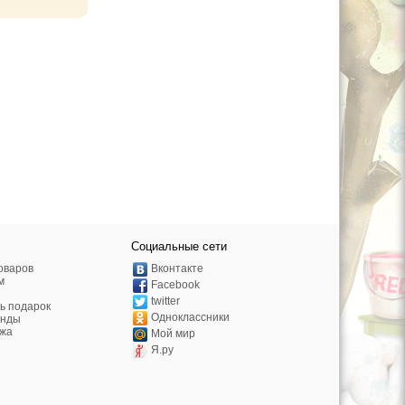
Социальные сети
оваров
Вконтакте
м
Facebook
twitter
ь подарок
Одноклассники
енды
жа
Мой мир
Я.ру