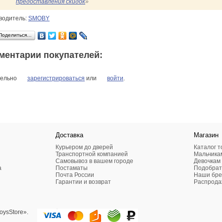
предоставления скидок
»
водитель:
SMOBY
Поделиться…
ментарии покупателей:
ельно
зарегистрироваться
или
войти
.
Доставка
Магазин
Курьером до дверей
Каталог т
Транспортной компанией
Мальчика
Самовывоз в вашем городе
Девочкам
а
Постаматы
Подобрат
Почта России
Наши бр
Гарантии и возврат
Распрода
oysStore».