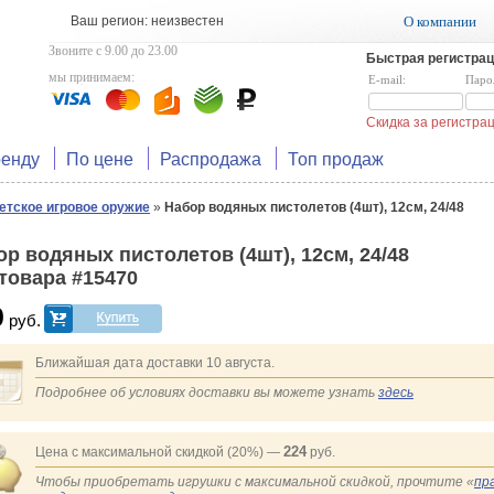
Ваш регион: неизвестен
О компании
Звоните с 9.00 до 23.00
Быстрая регистрац
мы принимаем:
E-mail:
Паро
Скидка за регистр
ренду
По цене
Распродажа
Топ продаж
етское игровое оружие
»
Набор водяных пистолетов (4шт), 12см, 24/48
ор водяных пистолетов (4шт), 12см, 24/48
 товара #15470
0
руб.
Ближайшая дата доставки 10 августа.
Подробнее об условиях доставки вы можете узнать
здесь
224
Цена с максимальной скидкой (20%) —
руб.
Чтобы приобретать игрушки с максимальной скидкой, прочтите «
пр