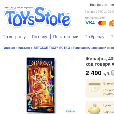
Ваш регион: не
Звоните с 9.00 до 23.0
мы принимаем:
По возрасту
По полу
По категории
По бренду
П
Главная
»
Каталог
»
ДЕТСКОЕ ТВОРЧЕСТВО
»
Раскраски, раскраски по 
Жирафы, 40*
код товара 
2 490
руб.
Ближай
Подроб
узнат
Цена с
Чтобы 