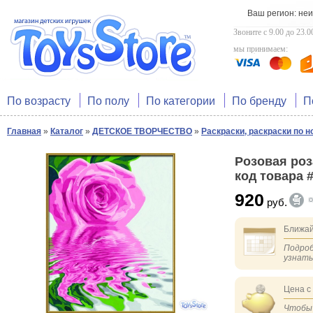
Ваш регион: не
Звоните с 9.00 до 23.0
мы принимаем:
По возрасту
По полу
По категории
По бренду
П
Главная
»
Каталог
»
ДЕТСКОЕ ТВОРЧЕСТВО
»
Раскраски, раскраски по 
Розовая роза
код товара 
920
руб.
Ближай
Подроб
узнат
Цена с
Чтобы 