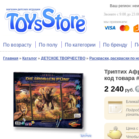
Ваш регион: не
Звоните с 9.00 до 23.0
мы принимаем:
По возрасту
По полу
По категории
По бренду
П
Главная
»
Каталог
»
ДЕТСКОЕ ТВОРЧЕСТВО
»
Раскраски, раскраски по 
Триптих Афри
код товара 
2 240
руб.
Ближай
Подроб
узнат
Цена с
Чтобы 