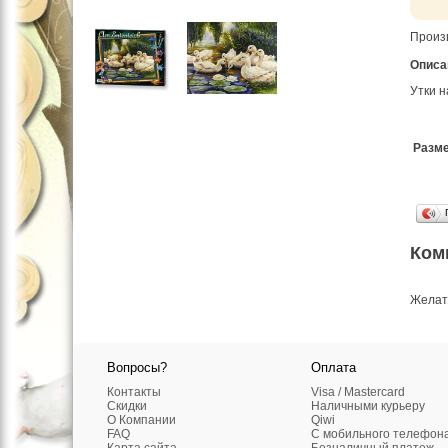
Произ
Описа
Утки н
Разме
Ком
Желат
Вопросы?
Оплата
Контакты
Visa / Mastercard
Скидки
Наличными курьеру
О Компании
Qiwi
FAQ
C мобильного телефон