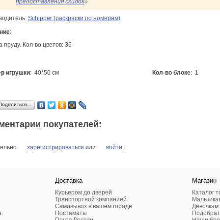
предоставления скидок
»
водитель:
Schipper (раскраски по номерам)
ние
:
а пруду. Кол-во цветов: 36
р игрушки
: 40*50 см
Кол-во блоке
: 1
Поделиться…
ментарии покупателей:
ельно
зарегистрироваться
или
войти
.
Доставка
Магазин
Курьером до дверей
Каталог т
Транспортной компанией
Мальчика
Самовывоз в вашем городе
Девочкам
а
Постаматы
Подобрат