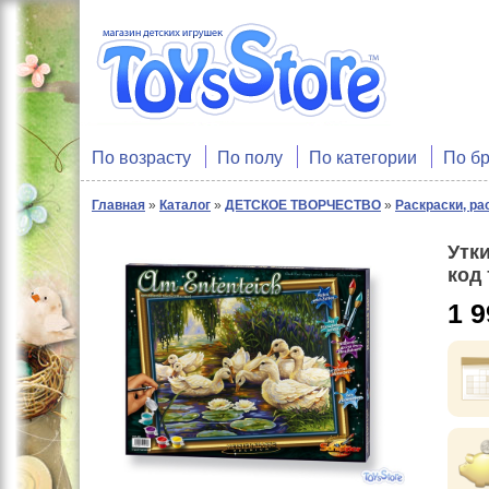
По возрасту
По полу
По категории
По б
Главная
»
Каталог
»
ДЕТСКОЕ ТВОРЧЕСТВО
»
Раскраски, ра
Утки
код
1 9