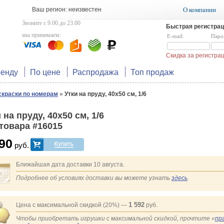
Ваш регион: неизвестен
О компании
Звоните с 9.00 до 23.00
Быстрая регистрац
мы принимаем:
E-mail:
Паро
Скидка за регистр
ренду
По цене
Распродажа
Топ продаж
скраски по номерам
»
Утки на пруду, 40х50 см, 1/6
 на пруду, 40х50 см, 1/6
 товара #16015
90
руб.
Ближайшая дата доставки 10 августа.
Подробнее об условиях доставки вы можете узнать
здесь
1 592
Цена с максимальной скидкой (20%) —
руб.
Чтобы приобретать игрушки с максимальной скидкой, прочтите «
пр