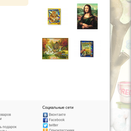
Социальные сети
оваров
Вконтакте
м
Facebook
twitter
ь подарок
Одноклассники