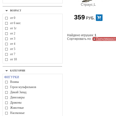
Страус,L
ВОЗРАСТ
359
РУБ.
от 0
от 6 мес
от 1г
от 2
Найдено игрушек:
1
от 3
Сортировать по:
Популярност
от 4
от 5
от 7
от 10
КАТЕГОРИИ
ФИГУРКИ
Воины
Герои мульфильмов
Дикий Запад
Динозавры
Драконы
Животные
Насекомые