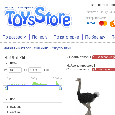
Ваш регион: не
Звоните с 9.00 до 23.0
мы принимаем:
По возрасту
По полу
По категории
По бренду
П
Главная
»
Каталог
»
ФИГУРКИ
»
Фигурки птиц
ФИЛЬТРЫ
Выбраны товары
в 1 категории
ЦЕНА
Найдено игрушек:
1
Сортировать по:
Популярност
от
до
руб.
10 р.
500 р.
5 000 р.
ПОЛ
мальчик
девочка