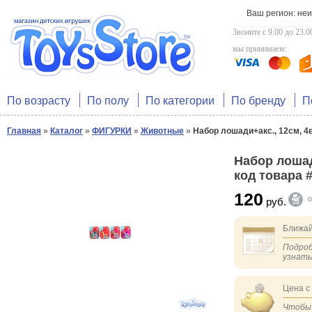
Ваш регион: не
Звоните с 9.00 до 23.0
мы принимаем:
По возрасту
По полу
По категории
По бренду
П
Главная
»
Каталог
»
ФИГУРКИ
»
Животные
»
Набор лошади+акс., 12см, 4в
Набор лошади
код товара 
120
руб.
Ближай
Подроб
узнат
Цена с
Чтобы 