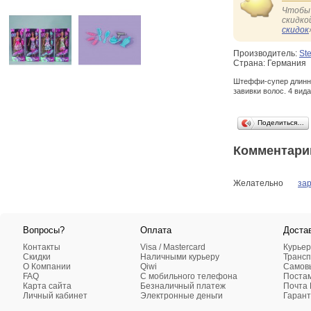
Чтобы 
скидко
скидок
Производитель:
Ste
Страна: Германия
Штеффи-супер длинны
завивки волос. 4 вид
Поделиться…
Комментари
Желательно
за
Вопросы?
Оплата
Доста
Контакты
Visa / Mastercard
Курьер
Скидки
Наличными курьеру
Трансп
О Компании
Qiwi
Самовы
FAQ
C мобильного телефона
Поста
Карта сайта
Безналичный платеж
Почта 
Личный кабинет
Электронные деньги
Гарант