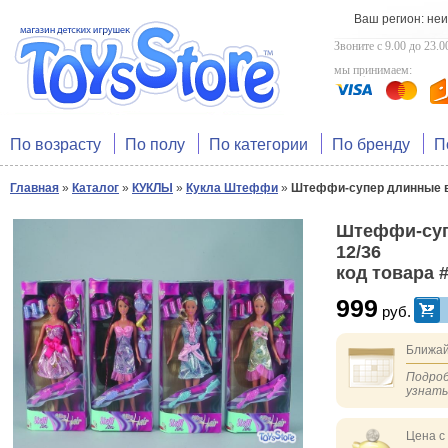
Ваш регион: не
Звоните с 9.00 до 23.0
мы принимаем:
По возрасту
По полу
По категории
По бренду
П
Главная
»
Каталог
»
КУКЛЫ
»
Кукла Штеффи
»
Штеффи-супер длинные во
Штеффи-суп
12/36
код товара 
999
руб.
Ближай
Подроб
узнат
Цена с