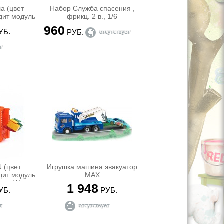
a (цвет
Набор Служба спасения ,
дит модуль
фрикц. 2 в., 1/6
том H )
960
УБ.
РУБ.
 (цвет
Игрушка машина эвакуатор
дит модуль
MAX
том H )
1 948
УБ.
РУБ.