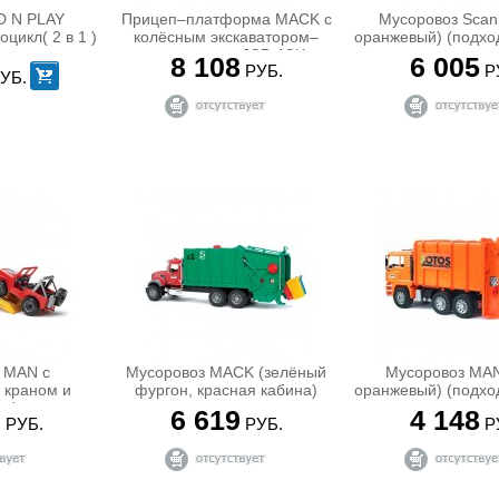
D N PLAY
Прицеп–платформа MACK с
Мусоровоз Scani
цикл( 2 в 1 )
колёсным экскаватором–
оранжевый) (подхо
погрузчиком JCB 4CX
со звуком и све
8 108
6 005
РУБ.
Р
УБ.
 MAN с
Мусоровоз MACK (зелёный
Мусоровоз MAN
 краном и
фургон, красная кабина)
оранжевый) (подхо
 (подходит
со звуком и све
2
6 619
4 148
РУБ.
РУБ.
Р
 и светом H )