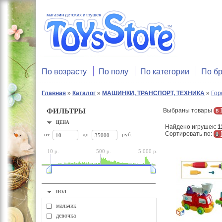
По возрасту
По полу
По категории
По б
Главная
»
Каталог
»
МАШИНКИ, ТРАНСПОРТ, ТЕХНИКА
»
Гор
ФИЛЬТРЫ
Выбраны товары
в 
ЦЕНА
Найдено игрушек:
1
Сортировать по:
от
до
руб.
10 р.
500 р.
5 000 р.
ПОЛ
мальчик
девочка