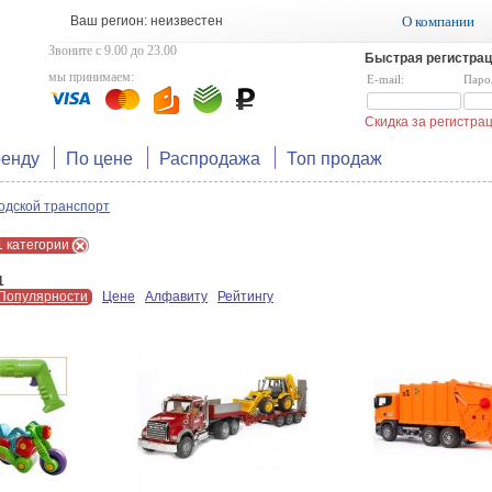
Ваш регион: неизвестен
О компании
Звоните с 9.00 до 23.00
Быстрая регистрац
мы принимаем:
E-mail:
Паро
Скидка за регистр
ренду
По цене
Распродажа
Топ продаж
одской транспорт
1 категории
1
Популярности
Цене
Алфавиту
Рейтингу