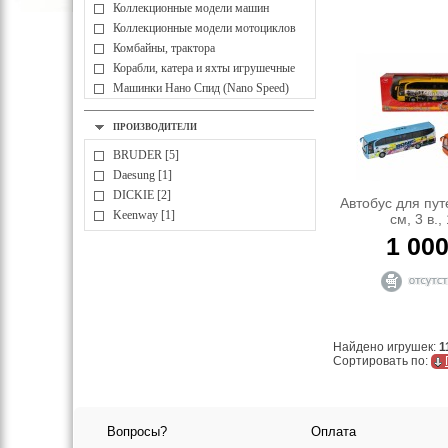
Коллекционные модели машин
Коллекционные модели мотоциклов
Комбайны, трактора
Корабли, катера и яхты игрушечные
Машинки Нано Спид (Nano Speed)
Машинки гоночные. Внедорожники
Пожарные машины,
ПРОИЗВОДИТЕЛИ
автокраны,бетономешалки
BRUDER [5]
Полицейская техника для детей
Daesung [1]
Самолеты, вертолёты
DICKIE [2]
Автобус для пут
Самосвалы, грузовики, прицепы,
Keenway [1]
см, 3 в.,
экскаваторы, погрузчики
1 00
Сборные модели
Строительная техника
Найдено игрушек:
1
Сортировать по:
Вопросы?
Оплата