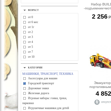
Набор BUIL
-подъемник+мото
ВОЗРАСТ
2 256
Р
от 0
от 6 мес
от 1г
от 2
от 3
от 4
от 5
от 7
от 10
КАТЕГОРИИ
МАШИНКИ, ТРАНСПОРТ, ТЕХНИКА
Аксессуары для машин
Эвакуатор
Городской транспорт
портативным
Дорожные знаки
внедорожником
4 85
Железная дорога
модуль со звуком
Игровые наборы: гонки, треки,
парковки
Игрушечные машинки для детей