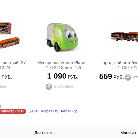
ешествий, 27
Мусоровоз Vroom Planet,
Городской автобус
 12/24
21х12х13,5см, 1/6
1:100, 6/1
0
1 090
559
РУБ.
РУБ.
РУБ.
1
Популярности
Цене
Алфавиту
Рейтингу
Доставка
Магазин