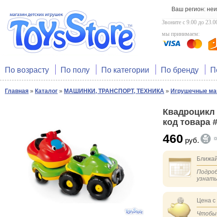
Ваш регион: не
Звоните с 9.00 до 23.0
мы принимаем:
По возрасту
По полу
По категории
По бренду
П
Главная
»
Каталог
»
МАШИНКИ, ТРАНСПОРТ, ТЕХНИКА
»
Игрушечные ма
Квадроцикл 
код товара 
460
руб.
Ближай
Подроб
узнат
Цена с
Чтобы 