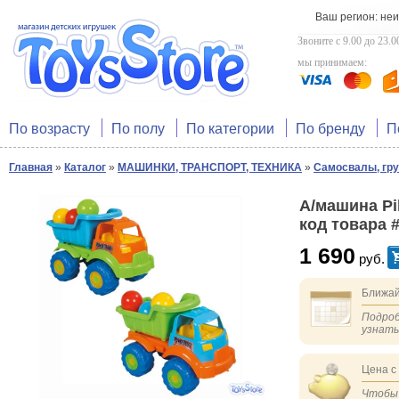
Ваш регион: не
Звоните с 9.00 до 23.0
мы принимаем:
По возрасту
По полу
По категории
По бренду
П
Главная
»
Каталог
»
МАШИНКИ, ТРАНСПОРТ, ТЕХНИКА
»
Самосвалы, гру
А/машина P
код товара 
1 690
руб.
Ближай
Подроб
узнат
Цена с
Чтобы 