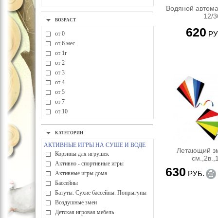
Водяной автома
12/3
ВОЗРАСТ
620
РУ
от 0
от 6 мес
от 1г
от 2
от 3
от 4
от 5
от 7
от 10
КАТЕГОРИИ
АКТИВНЫЕ ИГРЫ НА СУШЕ И ВОДЕ
Летающий з
Корзины для игрушек
см.,2в.,
Активно - спортивные игры
630
РУБ.
Активные игры дома
Бассейны
Батуты. Сухие бассейны. Попрыгуны
Воздушные змеи
Детская игровая мебель