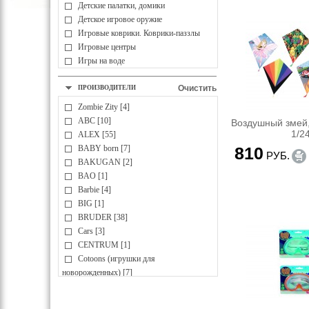
Детские палатки, домики
Детское игровое оружие
Игровые коврики. Коврики-паззлы
Игровые центры
Игры на воде
Мыльные пузыри
Мячи
Очистить
ПРОИЗВОДИТЕЛИ
ДЕТСКОЕ ТВОРЧЕСТВО
Zombie Zity [4]
Аппликация, коллаж
ABC [10]
Воздушный змей,
Вышивка
1/2
ALEX [55]
Гипс, глина, гончарные изделия
BABY born [7]
810
Детские парты, доски для рисования,
РУБ.
BAKUGAN [2]
мольберты
BAO [1]
Лепка, пластилин
Barbie [4]
Наборы для творчества
BIG [1]
Наклейки
BRUDER [38]
Оригами
Cars [3]
Раскраски, раскраски по номерам
CENTRUM [1]
Рисование
Cotoons (игрушки для
Украшения для девочек
новорожденных) [7]
ИГРОВЫЕ КОМПЛЕКСЫ
CubicFun [12]
Активные центры
Cutie Pops [2]
Горки