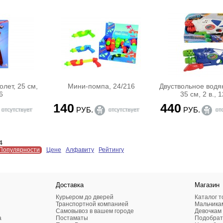
лет, 25 см,
Мини-помпа, 24/216
Двуствольное водя
6
35 см, 2 в., 
140
440
РУБ.
РУБ.
4
Популярности
Цене
Алфавиту
Рейтингу
Доставка
Магазин
Курьером до дверей
Каталог т
Транспортной компанией
Мальчика
Самовывоз в вашем городе
Девочкам
а
Постаматы
Подобрат