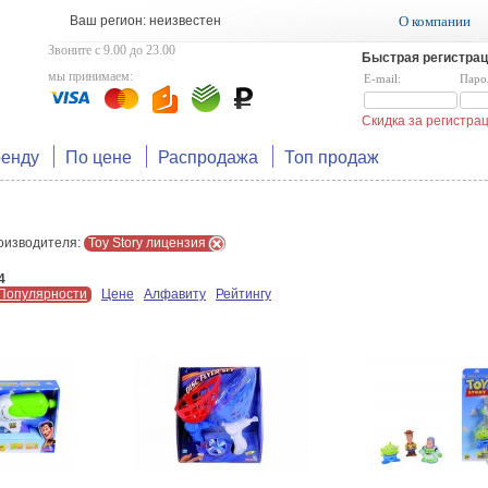
Ваш регион: неизвестен
О компании
Звоните с 9.00 до 23.00
Быстрая регистрац
мы принимаем:
E-mail:
Паро
Скидка за регистр
ренду
По цене
Распродажа
Топ продаж
оизводителя:
Toy Story лицензия
4
Популярности
Цене
Алфавиту
Рейтингу