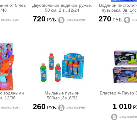
ния от 5 лет,
Двуствольное водяное ружье,
Водяной пистоле
2/48
50 см, 2 в., 12/24
пузырьки, 3в, 14
12/48
720
270
РУБ.
РУБ.
 с водяными
Мыльные пузыри
Бластер Х-Пауэр 3
, 12/36
500мл.,3в.,8/32
1 010
260
Р
РУБ.