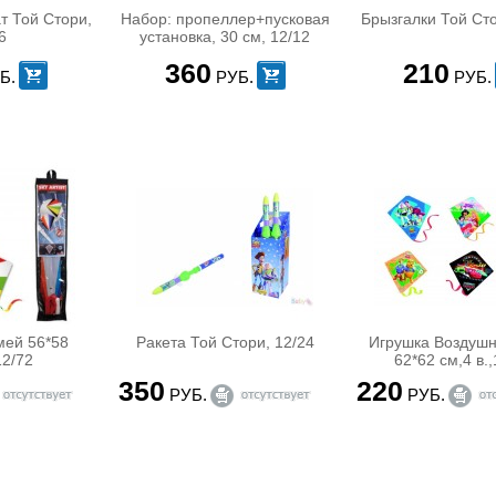
т Той Стори,
Набор: пропеллер+пусковая
Брызгалки Той Сто
6
установка, 30 см, 12/12
360
210
Б.
РУБ.
РУБ.
мей 56*58
Ракета Той Стори, 12/24
Игрушка Воздуш
12/72
62*62 см,4 в.,
350
220
РУБ.
РУБ.