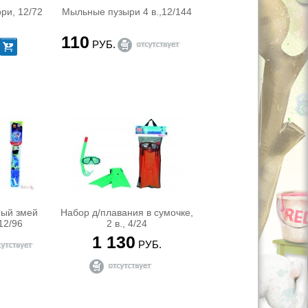
ри, 12/72
Мыльные пузыри 4 в.,12/144
110
РУБ.
ный змей
Набор д/плавания в сумочке,
12/96
2 в., 4/24
1 130
РУБ.