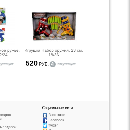
ное ружье,
Игрушка Набор оружия, 23 см,
12/24
18/36
520
РУБ.
Социальные сети
оваров
Вконтакте
м
Facebook
twitter
ь подарок