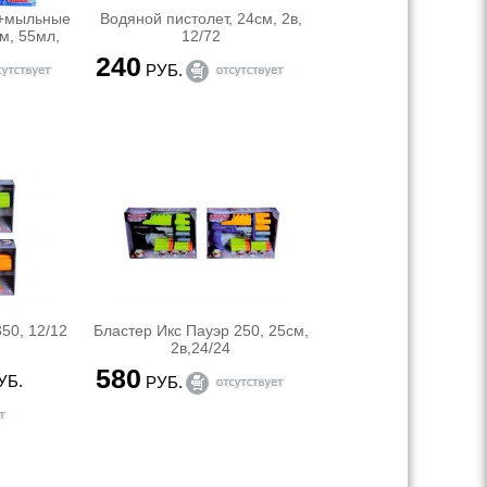
т+мыльные
Водяной пистолет, 24см, 2в,
см, 55мл,
12/72
240
РУБ.
50, 12/12
Бластер Икс Пауэр 250, 25см,
2в,24/24
580
УБ.
РУБ.