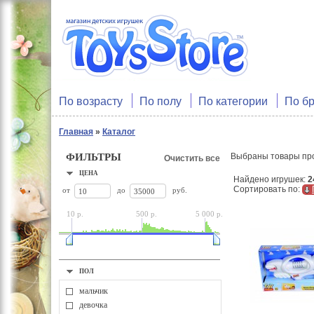
По возрасту
По полу
По категории
По б
Главная
»
Каталог
ФИЛЬТРЫ
Выбраны товары пр
Очистить все
ЦЕНА
Найдено игрушек:
2
Сортировать по:
от
до
руб.
10 р.
500 р.
5 000 р.
ПОЛ
мальчик
девочка